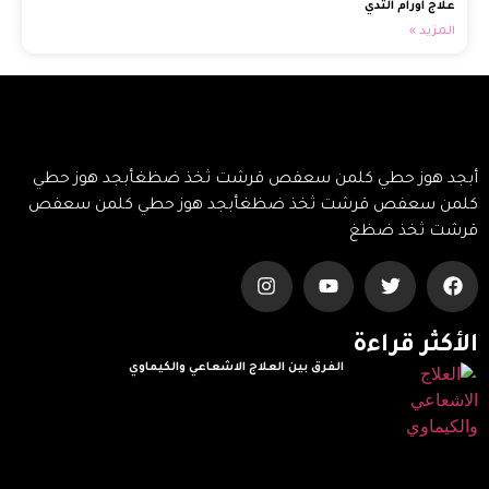
علاج اورام الثدي
المزيد »
أبجد هوز حطي كلمن سعفص قرشت ثخذ ضظغأبجد هوز حطي
كلمن سعفص قرشت ثخذ ضظغأبجد هوز حطي كلمن سعفص
قرشت ثخذ ضظغ
الأكثر قراءة
الفرق بين العلاج الاشعاعي والكيماوي
Read More »