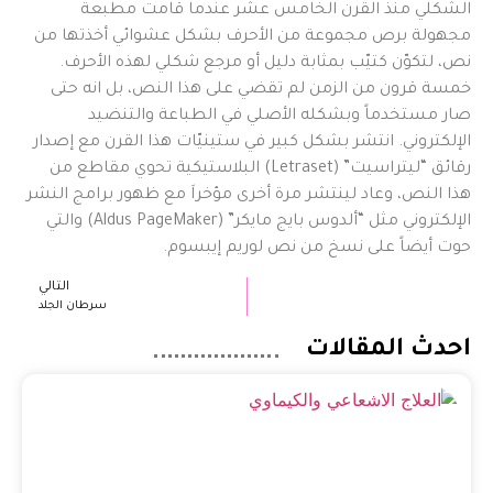
الشكلي منذ القرن الخامس عشر عندما قامت مطبعة
مجهولة برص مجموعة من الأحرف بشكل عشوائي أخذتها من
نص، لتكوّن كتيّب بمثابة دليل أو مرجع شكلي لهذه الأحرف.
خمسة قرون من الزمن لم تقضي على هذا النص، بل انه حتى
صار مستخدماً وبشكله الأصلي في الطباعة والتنضيد
الإلكتروني. انتشر بشكل كبير في ستينيّات هذا القرن مع إصدار
رقائق “ليتراسيت” (Letraset) البلاستيكية تحوي مقاطع من
هذا النص، وعاد لينتشر مرة أخرى مؤخراَ مع ظهور برامج النشر
الإلكتروني مثل “ألدوس بايج مايكر” (Aldus PageMaker) والتي
حوت أيضاً على نسخ من نص لوريم إيبسوم.
التالي
سرطان الجلد
احدث المقالات
الف
الع
الا
وال
الم