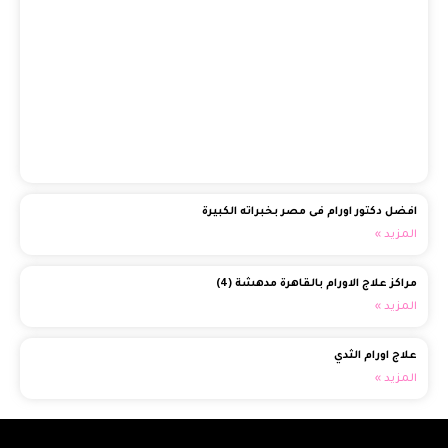
الف
وال
(1)
الم
افضل دكتور اورام فى مصر بخبراته الكبيرة
المزيد »
مراكز علاج الاورام بالقاهرة مدهشة (4)
المزيد »
علاج اورام الثدي
المزيد »