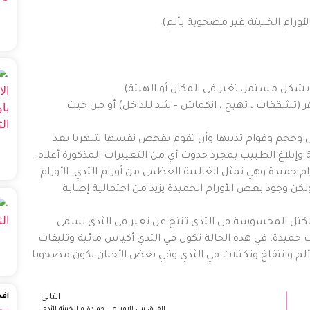
ورام الخبيثة غير مصحوبة بألم).
 بشكل مستمر، تغير في المكان أو الهيئة).
ر (تشققات ، تهيج ، انكماش – شد للداخل) أو من حيث
 وحجم وقوام ثدييها وأن تقوم بفحص نفسها شهريا بعد
 وإبلاغ الطبيب بمجرد حدوث أي من التغييرات المذكورة أعلاه.
رام حميدة وهي تمثل الغالبية العظمى من أورام الثدي. الأورام
ولكن وجود بعض الأورام الحميدة يزيد من احتمالية إصابة
لكتل المحسوسة في الثدي تنتج عن تغير في الثدي يسمى
ات حميدة. في هذه الحالة تكون في الثدي أكياس مائية وتليفات
لم وانتفاخ وتكتلات في الثدي وفي بعض الأحيان يكون مصحوبا
افض
التالي
الفرق بين الاورام الحميدة و الخبيثة للثدى