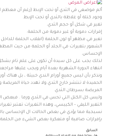
ألم موضعي في الثدي أو تحت الإبط (رغم أن معظم الأ
وجود كتلة أو غلاظة بالثدي أو تحت الإبط.
تغير في شكل أو حجم الثدي.
إفرازات دموية أو غير دموية من الحلمة.
تغير في مظهر أو لون الحلمة (انقلاب الحلمة للداخل
الشعور بتغيرات في الجلد أو الحلمة من حيث المظه
الإحساس.
لذلك يجب على كل سيدة أن تكون على علم تام بشكل
انتهاء الدورة الشهرية بعدة أيام ويجب عليها مراجعة
‏ونذكر بأن ليس جميع أورام الندي خبيثة ، بل هناك أو
الحميدة لا تنتشر خارج الثدي ولا تهدد حياة المريضة 
المريضة بسرطان الثدي.
‏وليس كل الكتل التي تحس في الثدي ورما . فبعض ا
التغير الليفي – الكييسي، وهذه التغيرات تعتبر تغير
نسيجية مما يؤدي في بعض الحالات ال الإحساس بالأ
بإفرازات صافية أو متعكرة بعض الشيء من الحلمة
السابق
هل يمكننا فعلا منع الاورام السرطانية