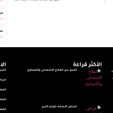
الم
مرا
الم
علا
الم
الأكثر قراءة
الا
الفرق بين العلاج الاشعاعي والكيماوي
الفرق
ore »
Read More »
اعراض
ore »
العل
ore »
العلا
ore »
اعراض الاصابة باورام الثدي
العلا
Read More »